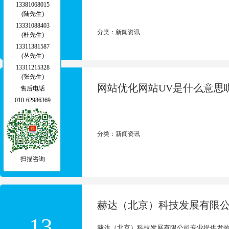
13381068015
2023-04
(陆先生)
13331088403
分类：新闻资讯
(杜先生)
13311381587
(丛先生)
13311215328
(张先生)
网站优化网站UV是什么意思
售后电话
010-62986369
13
2021-11
分类：新闻资讯
扫描咨询
赫达（北京）科技发展有限
13
赫达（北京）科技发展有限公司专业提供发