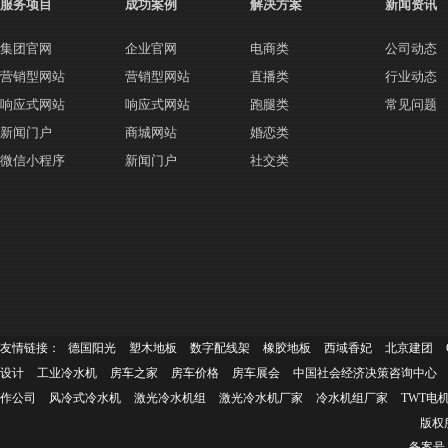
服务项目
成功案例
解决方案
新闻资讯
集团官网
企业官网
电商类
公司动态
营销型网站
营销型网站
直播类
行业动态
响应式网站
响应式网站
跑腿类
常见问题
新闻门户
商城网站
婚恋类
微信小程序
新闻门户
社交类
友情链接：
德国阳光
塑木地板
数字配线架
橡胶地板
西域香妃
北京建团
设计
工业冷水机
房车之家
房车价格
房车展会
中国社会经济决策咨询中心
作公司
风冷式冷水机
激光冷水机组
激光冷水机厂家
冷水机组厂家
TWT电
版权所
备案号：