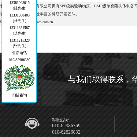
13381068015
北京博奥森生物技术有限公司拥有SPF级实验动物房、GMP级单克隆抗体制备平台
(陆先生)
有一批技术精湛、经验丰富的科研开发团队。
13331088403
(杜先生)
转自：
https://www.biosscn.com.cn
13311381587
(丛先生)
13311215328
上一篇：
(张先生)
售后电话
010-62986369
与我们取得联系，
扫描咨询
客服热线:
010-62986369
010-62826832