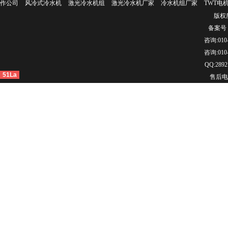
作公司
风冷式冷水机
激光冷水机组
激光冷水机厂家
冷水机组厂家
TWT电
版权所
备案号：
咨询:010-
咨询:010-
QQ:2892
51La
售后电话：