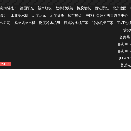
友情链接：
德国阳光
塑木地板
数字配线架
橡胶地板
西域香妃
北京建团
设计
工业冷水机
房车之家
房车价格
房车展会
中国社会经济决策咨询中心
作公司
风冷式冷水机
激光冷水机组
激光冷水机厂家
冷水机组厂家
TWT电
版权所
备案号：
咨询:010-
咨询:010-
QQ:2892
51La
售后电话：