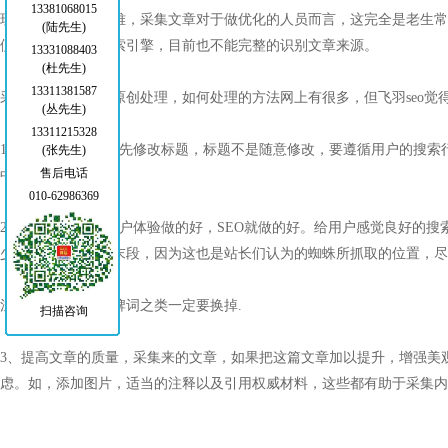
13381068015
现在建站容易推广难，采集文章对于做优化的人员而言，这完全是老生常
(陆先生)
便是喜欢原创的搜索引擎，目前也不能完整的识别文章来源。
13331088403
(杜先生)
13311381587
采集的文章如何伪原创处理，如何处理的方法网上有很多，但飞羽seo觉
(丛先生)
13311215328
1、标题的修改：首先修改标题，标题不是随意修改，要遵循用户的搜索
(张先生)
售后电话
中
010-62986369
2、内容的修改：用户体验做的好，SEO就做的好。给用户感觉良好的
少要修改掉首段和末段，因为这也是站长们认为的蜘蛛所抓取的位置，尽
注意：内容如有品牌词之类一定要换掉.
扫描咨询
3、提高文章的质量，采集来的文章，如果把这篇文章加以提升，增强美
虑。如，添加图片，适当的注释以及引用权威材料，这些都有助于采集内