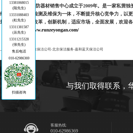
13381068015
北京润泽永安消防器材销售中心成立于2009年。是一家私营
(陆先生)
维修，建筑消防检测及维保为一体，不断提升核心竞争力，以更
13331088403
(杜先生)
量，将不断深化改革，创新机制，适应市场，全面发展，欢迎各
13311381587
网址：
http://www.runzeyongan.com/
(丛先生)
13311215328
(张先生)
上一篇：
保洁公司-北京保洁公司-北京保洁服务-嘉和蓝天保洁公司
售后电话
010-62986369
与我们取得联系，
扫描咨询
客服热线:
010-62986369