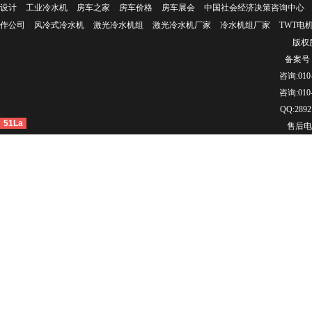
设计
工业冷水机
房车之家
房车价格
房车展会
中国社会经济决策咨询中心
作公司
风冷式冷水机
激光冷水机组
激光冷水机厂家
冷水机组厂家
TWT电
版权所
备案号：
咨询:010-
咨询:010-
QQ:2892
51La
售后电话：