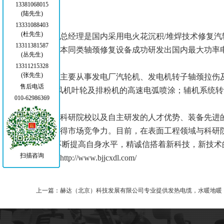
13381068015
(陆先生)
13331088403
(杜先生)
公司总经理是国内采用电火花沉积/堆焊技术修复汽轮机
13311381587
德国日本同类轴颈修复设备成功研发出国内最大功率
(丛先生)
13311215328
(张先生)
公司主要从事发电厂汽轮机、发电机转子轴颈拉伤及
售后电话
管”、风机叶轮及排粉机
的高速电弧喷涂；辅机系统转
010-62986369
依靠科研院校以及自主研发的人才优势、装备先进的
旨去赢得市场竞争力。目
前，在表面工程领域与科研
作，不断提高自身水平，精诚信搭着新科技，新技术
扫描咨询
转摘http://www.bjjcxdl.com/
上一篇：
赫达（北京）科技发展有限公司专业提供发热电缆，水暖地暖