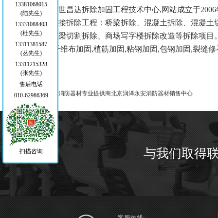
13381068015
北京盛世昌达拆除加固工程技术中心,网站成立于20
(陆先生)
心。承接
拆除工程：
桥梁拆除、混凝土拆除、混凝土
13331088403
(杜先生)
槽、桥梁切割拆除、商场写字楼拆除改造等拆除项目
13311381587
固,碳纤维布加固,植筋加固,粘钢加固,包钢加固,裂缝
(丛先生)
13311215328
(张先生)
售后电话
上一篇：
消防器材专业提供商北京润泽永安消防器材销售中心
010-62986369
与我们取得
扫描咨询
客服热线: