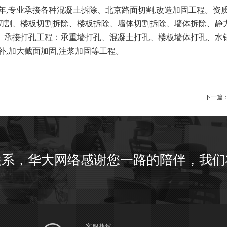
06年,专业承接各种混凝土拆除、北京路面切割,改造加固工程。
切割、楼板切割拆除、楼板拆除、墙体切割拆除、墙体拆除、静
。承接打孔工程：承重墙打孔、混凝土打孔、楼板墙体打孔、水钻
修补,加大截面加固,注浆加固等工程。
下一篇
联系，华大网络感谢您一路的陪伴，我们
客服热线: