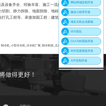
网站商城定制开发
资质及设备齐全、经验丰富、施工一流的拆除改造加固中
力切割、静力拆除、地面拆除、地砖墙砖拆除、地面开
微信小程序开发
打孔工程等。承接加固工程：建筑结构加固,桥梁加
域名主机企业邮箱
SEO优化
OA/CMR系统开发
：
制冷机_小型冷水机_冷水机厂家_制冷机组_北京宏晟博源科技有限公司
对外贸易系统开发
APP定制开发
将做得更好！
在线QQ: