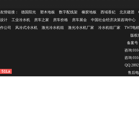
友情链接：
德国阳光
塑木地板
数字配线架
橡胶地板
西域香妃
北京建团
设计
工业冷水机
房车之家
房车价格
房车展会
中国社会经济决策咨询中心
作公司
风冷式冷水机
激光冷水机组
激光冷水机厂家
冷水机组厂家
TWT电
版权所
备案号：
咨询:010-
咨询:010-
QQ:2892
51La
售后电话：