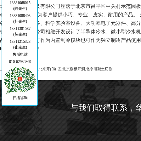
13381068015
北京宏晟博源科技有限公司座落于北京市昌平区中关村示范园极东
(陆先生)
心”的服务理念，为客户提供小巧、专业、皮实、耐用的产品。
13331088403
(杜先生)
备、发光医疗设备、科学实验室设备、大功率电子元器件、高分
13311381587
针对不同客户，公司相继开发设计了半导体冷水、微小型冷水机
(丛先生)
品，所有产品既可作为内置制冷模块也可作为独立制冷产品使用
13311215328
(张先生)
http://www.ls-hj.com/
售后电话
010-62986369
上一篇：
北京绳剧切割,北京开门加固,北京楼板开洞,北京混凝土切割
扫描咨询
与我们取得联系，