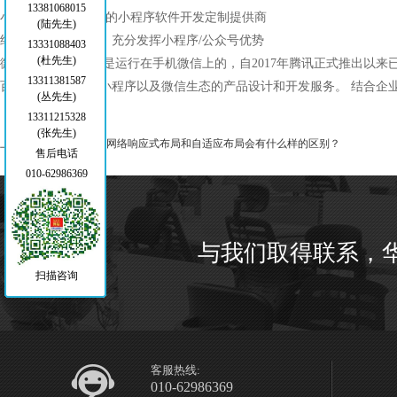
13381068015
小程序的开发_专业的小程序软件开发定制提供商
(陆先生)
结合企业自身特点，充分发挥小程序/公众号优势
13331088403
(杜先生)
微信小程序/公众号是运行在手机微信上的，自2017年腾讯正式推出以
13311381587
百家家企业提供了小程序以及微信生态的产品设计和开发服务。 结合企
(丛先生)
13311215328
(张先生)
上一篇：
北京网站制作网络响应式布局和自适应布局会有什么样的区别？
售后电话
010-62986369
与我们取得联系，
扫描咨询
客服热线:
010-62986369