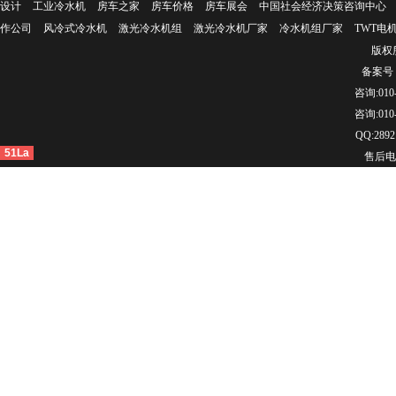
设计
工业冷水机
房车之家
房车价格
房车展会
中国社会经济决策咨询中心
作公司
风冷式冷水机
激光冷水机组
激光冷水机厂家
冷水机组厂家
TWT电
版权所
备案号：
咨询:010-
咨询:010-
QQ:2892
51La
售后电话：