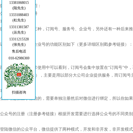
13381068015
微信公众号开发介绍：
(陆先生)
公众号的类别和注册
13331088403
(杜先生)
1.1 公众号类别
13311381587
微信公众号目前有三种，订阅号、服务号、企业号，另外还有一种后来
(丛先生)
13311215328
订阅号、服务号和企业号的功能区别如下（更多详细区别戳参考链接）：
(张先生)
售后电话
010-62986369
而在我们微信的日常使用中可以看到，订阅号会集中放置在“订阅号”中
（如中国移动10086），主要是用以部分大公司企业提供服务，而订阅
1.2 公众号注册
扫描咨询
公众号是独立于微信的，需要单独注册然后对微信进行绑定，所以你如果
公众号的注册（注册参考链接）根据开发需要进行选择公众号的不同类别
登陆微信的公众平台，微信提供了两种模式，开发和非开发，非开发模式