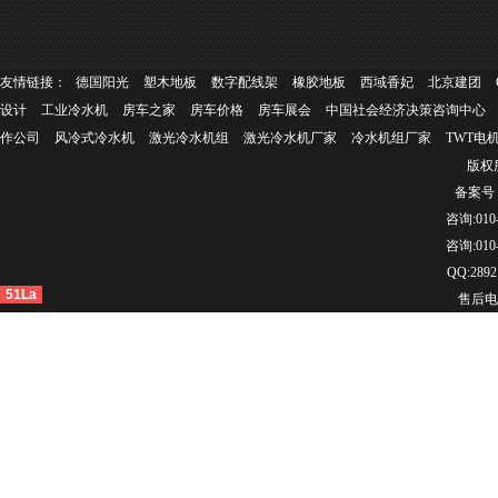
友情链接：
德国阳光
塑木地板
数字配线架
橡胶地板
西域香妃
北京建团
设计
工业冷水机
房车之家
房车价格
房车展会
中国社会经济决策咨询中心
作公司
风冷式冷水机
激光冷水机组
激光冷水机厂家
冷水机组厂家
TWT电
版权所
备案号：
咨询:010-
咨询:010-
QQ:2892
51La
售后电话：