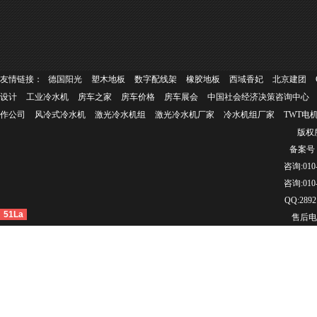
友情链接：
德国阳光
塑木地板
数字配线架
橡胶地板
西域香妃
北京建团
设计
工业冷水机
房车之家
房车价格
房车展会
中国社会经济决策咨询中心
作公司
风冷式冷水机
激光冷水机组
激光冷水机厂家
冷水机组厂家
TWT电
版权所
备案号：
咨询:010-
咨询:010-
QQ:2892
51La
售后电话：