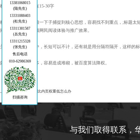
13381068015
标题长度尽量控制在15-30字
(陆先生)
13331088403
(杜先生)
标题太长，网民很难一下子捕捉到核心思想，容易找不到重点，;标题太短
13311381587
间时，这时就能兼顾网民阅读体验与推广效果。
(丛先生)
13311215328
关键词合理插入其中，长短可以不计，还有就是用分隔符隔开，这样的标
(张先生)
售后电话
010-62986369
如果标题关键词太多，容易造成堆砌，被百度算法降权。
上一篇：
网站首页权重比内页权重低怎么办
扫描咨询
与我们取得联系，